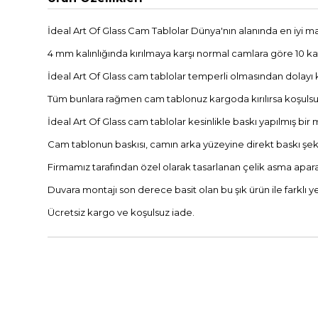
İdeal Art Of Glass Cam Tablolar Dünya'nın alanında en iyi ma
4 mm kalınlığında kırılmaya karşı normal camlara göre 10 kat 
İdeal Art Of Glass cam tablolar temperli olmasından dolayı 
Tüm bunlara rağmen cam tablonuz kargoda kırılırsa koşulsuz
İdeal Art Of Glass cam tablolar kesinlikle baskı yapılmış bi
Cam tablonun baskısı, camın arka yüzeyine direkt baskı şekli
Firmamız tarafından özel olarak tasarlanan çelik asma apar
Duvara montajı son derece basit olan bu şık ürün ile farklı
Ücretsiz kargo ve koşulsuz iade.