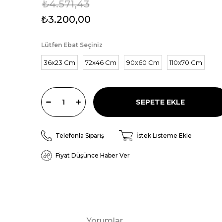
₺4.571,43
₺3.200,00
Lütfen Ebat Seçiniz
36x23 Cm
72x46 Cm
90x60 Cm
110x70 Cm
Telefonla Sipariş
İstek Listeme Ekle
Fiyat Düşünce Haber Ver
Yorumlar