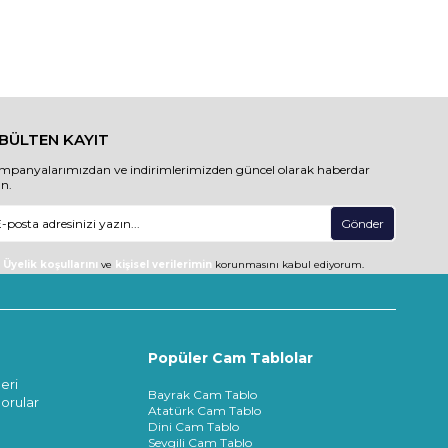
-BÜLTEN KAYIT
mpanyalarımızdan ve indirimlerimizden güncel olarak haberdar
un.
Gönder
Üyelik koşullarını
ve
kişisel verilerimin
korunmasını kabul ediyorum.
Popüler Cam Tablolar
eri
Bayrak Cam Tablo
orular
Atatürk Cam Tablo
Dini Cam Tablo
Sevgili Cam Tablo