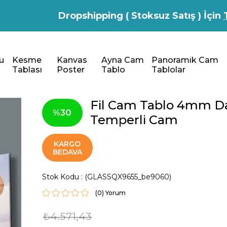
Dropshipping ( Stoksuz Satış ) İçin
u
Kesme
Kanvas
Ayna Cam
Panoramik Cam
Tablası
Poster
Tablo
Tablolar
Fil Cam Tablo 4mm Da
30
Temperli Cam
KARGO
BEDAVA
Stok Kodu
(GLASSQX9655_be9060)
(0)
₺4.571,43