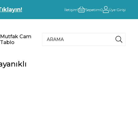
Tıklayın!
İletişim
Sepetim
0
Üye Girişi
Mutfak Cam
Tablo
yanıklı