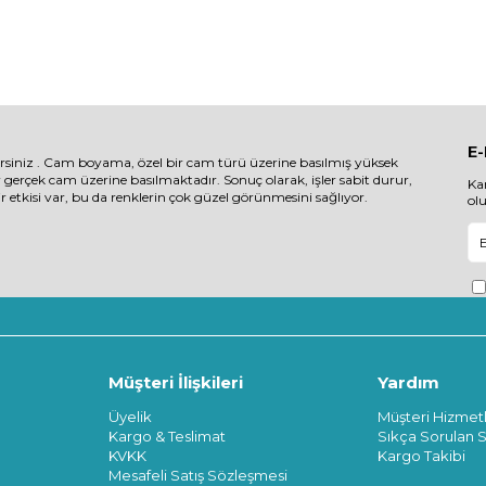
E
irsiniz . Cam boyama, özel bir cam türü üzerine basılmış yüksek
r gerçek cam üzerine basılmaktadır. Sonuç olarak, işler sabit durur,
Ka
etkisi var, bu da renklerin çok güzel görünmesini sağlıyor.
ol
Müşteri İlişkileri
Yardım
Üyelik
Müşteri Hizmetl
Kargo & Teslimat
Sıkça Sorulan S
KVKK
Kargo Takibi
Mesafeli Satış Sözleşmesi