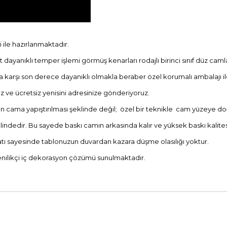
 ile hazırlanmaktadır.
dayanıklı temper işlemi görmüş kenarları rodajlı birinci sınıf düz camla
ya karşı son derece dayanıklı olmakla beraber özel korumalı ambalajı i
 ve ücretsiz yenisini adresinize gönderiyoruz.
ın cama yapıştırılması şeklinde değil; özel bir teknikle cam yüzeye do
ndedir. Bu sayede baskı camın arkasında kalır ve yüksek baskı kalitesini
atı sayesinde tablonuzun duvardan kazara düşme olasılığı yoktur.
 yenilikçi iç dekorasyon çözümü sunulmaktadır.